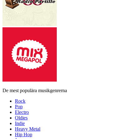
De mest populära musikgenrerna
Rock
Pop
Electro
Oldies
Indie
Heavy Metal
Hip Hop