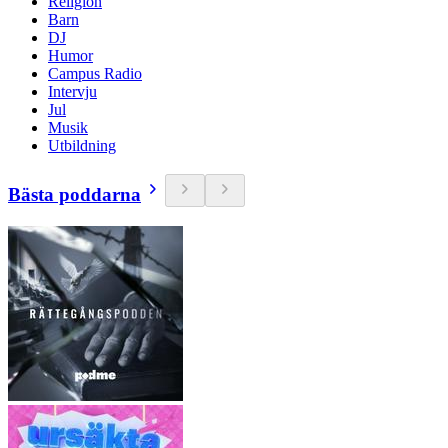
Religion
Barn
DJ
Humor
Campus Radio
Intervju
Jul
Musik
Utbildning
Bästa poddarna