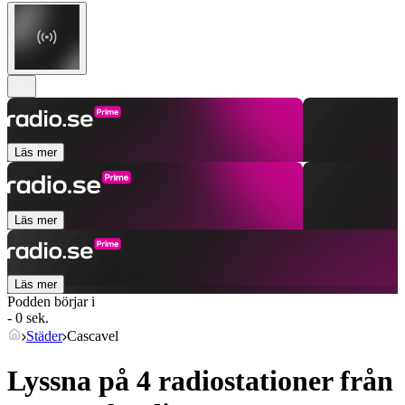
Läs mer
Läs mer
Läs mer
Podden börjar i
- 0 sek.
Städer
Cascavel
Lyssna på 4 radiostationer från