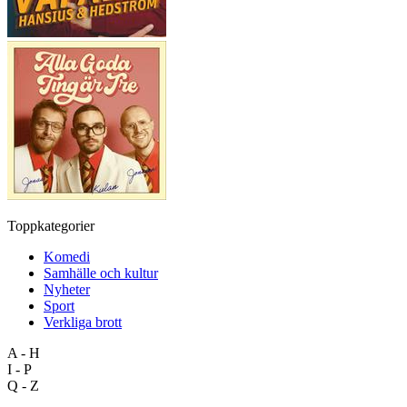
Toppkategorier
Komedi
Samhälle och kultur
Nyheter
Sport
Verkliga brott
A - H
I - P
Q - Z