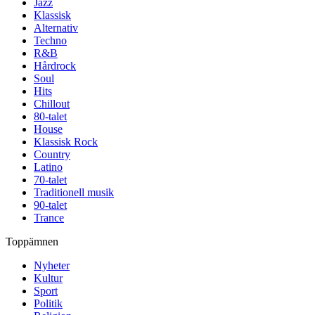
Jazz
Klassisk
Alternativ
Techno
R&B
Hårdrock
Soul
Hits
Chillout
80-talet
House
Klassisk Rock
Country
Latino
70-talet
Traditionell musik
90-talet
Trance
Toppämnen
Nyheter
Kultur
Sport
Politik