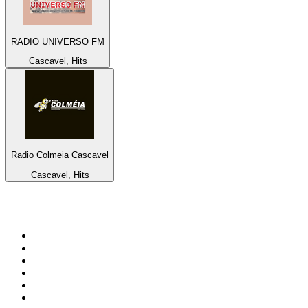
RADIO UNIVERSO FM
Cascavel, Hits
Radio Colmeia Cascavel
Cascavel, Hits
Bäst på
radio.se
1
.
RIX FM
2
.
106.7 Rockklassiker
3
.
Bandit Rock Stockholm 106.3
4
.
Radio Heimatmelodie
5
.
MSNBC
6
.
Radio Trelleborg 92.8 FM