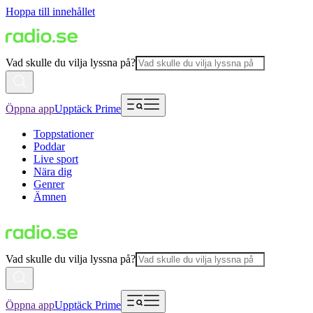
Hoppa till innehållet
Vad skulle du vilja lyssna på?
Öppna app
Upptäck Prime
Toppstationer
Poddar
Live sport
Nära dig
Genrer
Ämnen
Vad skulle du vilja lyssna på?
Öppna app
Upptäck Prime