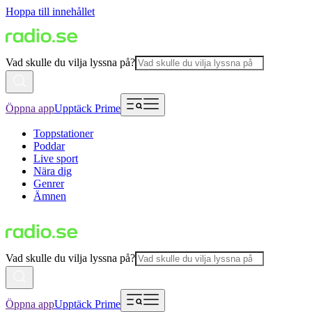
Hoppa till innehållet
Vad skulle du vilja lyssna på?
Öppna app
Upptäck Prime
Toppstationer
Poddar
Live sport
Nära dig
Genrer
Ämnen
Vad skulle du vilja lyssna på?
Öppna app
Upptäck Prime