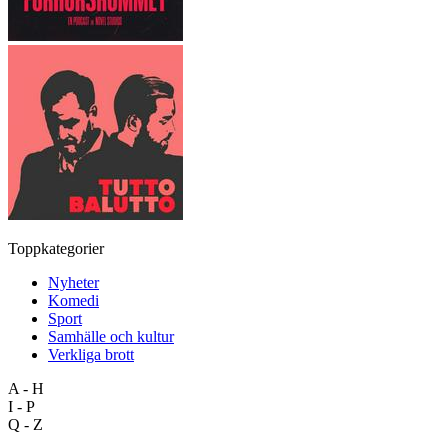
Toppkategorier
Nyheter
Komedi
Sport
Samhälle och kultur
Verkliga brott
A - H
I - P
Q - Z