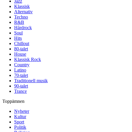
Jazz
Klassisk
Alternativ
Techno
R&B
Hårdrock
Soul
Hits
Chillout
80-talet
House
Klassisk Rock
Country
Latino
70-talet
Traditionell musik
90-talet
Trance
Toppämnen
Nyheter
Kultur
Sport
Politik