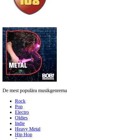
De mest populära musikgenrerna
Rock
Pop
Electro
Oldies
Indie
Heavy Metal
Hip Hop