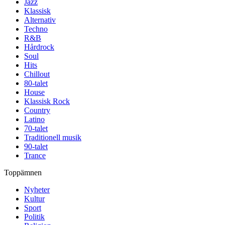
Jazz
Klassisk
Alternativ
Techno
R&B
Hårdrock
Soul
Hits
Chillout
80-talet
House
Klassisk Rock
Country
Latino
70-talet
Traditionell musik
90-talet
Trance
Toppämnen
Nyheter
Kultur
Sport
Politik