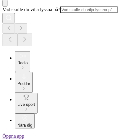
Vad skulle du vilja lyssna på?
Radio
Poddar
Live sport
Nära dig
Öppna app