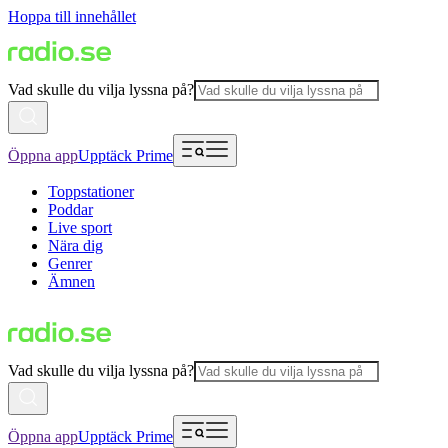
Hoppa till innehållet
Vad skulle du vilja lyssna på?
Öppna app
Upptäck Prime
Toppstationer
Poddar
Live sport
Nära dig
Genrer
Ämnen
Vad skulle du vilja lyssna på?
Öppna app
Upptäck Prime