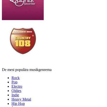
De mest populära musikgenrerna
Rock
Pop
Electro
Oldies
Indie
Heavy Metal
Hip Hop