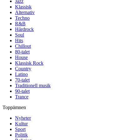
Jazz
Klassisk
Alternativ
Techno
R&B
Hårdrock
Soul
Hits
Chillout
80-talet
House
Klassisk Rock
Country
Latino
70-talet
Traditionell musik
90-talet
Trance
Toppämnen
Nyheter
Kultur
Sport
Politik