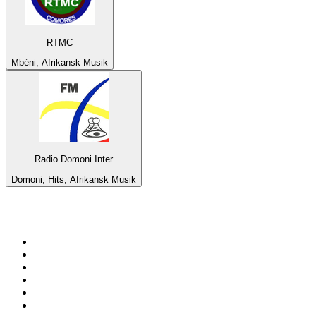
RTMC
Mbéni, Afrikansk Musik
Radio Domoni Inter
Domoni, Hits, Afrikansk Musik
Bäst på
radio.se
1
.
RIX FM
2
.
106.7 Rockklassiker
3
.
Bandit Rock Stockholm 106.3
4
.
Radio Heimatmelodie
5
.
MSNBC
6
.
Radio Trelleborg 92.8 FM