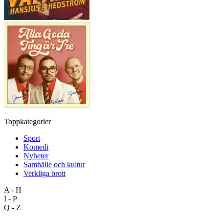
Toppkategorier
Sport
Komedi
Nyheter
Samhälle och kultur
Verkliga brott
A - H
I - P
Q - Z