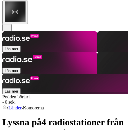
Läs mer
Läs mer
Läs mer
Podden börjar i
- 0 sek.
Länder
Komorerna
Lyssna på4 radiostationer från