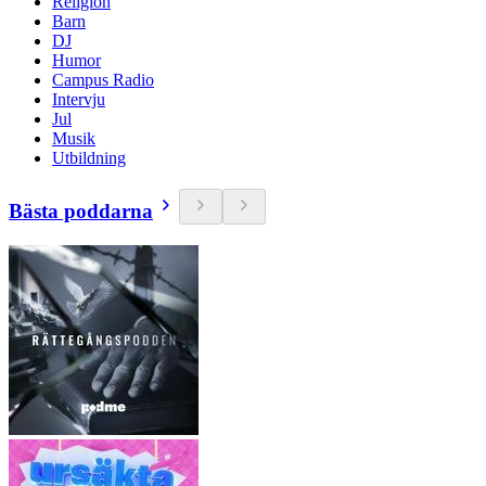
Religion
Barn
DJ
Humor
Campus Radio
Intervju
Jul
Musik
Utbildning
Bästa poddarna