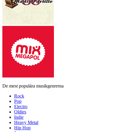
De mest populära musikgenrerna
Rock
Pop
Electro
Oldies
Indie
Heavy Metal
Hip Hop