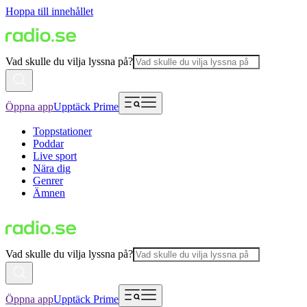
Hoppa till innehållet
Vad skulle du vilja lyssna på?
Öppna app
Upptäck Prime
Toppstationer
Poddar
Live sport
Nära dig
Genrer
Ämnen
Vad skulle du vilja lyssna på?
Öppna app
Upptäck Prime