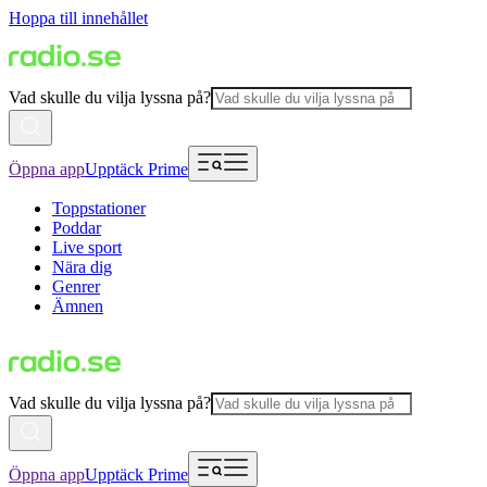
Hoppa till innehållet
Vad skulle du vilja lyssna på?
Öppna app
Upptäck Prime
Toppstationer
Poddar
Live sport
Nära dig
Genrer
Ämnen
Vad skulle du vilja lyssna på?
Öppna app
Upptäck Prime