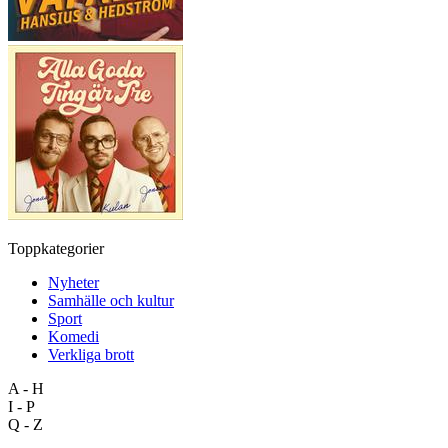
Toppkategorier
Nyheter
Samhälle och kultur
Sport
Komedi
Verkliga brott
A - H
I - P
Q - Z