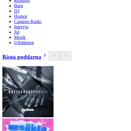
Religion
Barn
DJ
Humor
Campus Radio
Intervju
Jul
Musik
Utbildning
Bästa poddarna