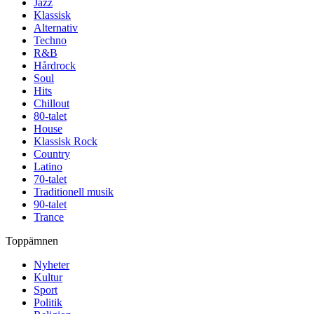
Jazz
Klassisk
Alternativ
Techno
R&B
Hårdrock
Soul
Hits
Chillout
80-talet
House
Klassisk Rock
Country
Latino
70-talet
Traditionell musik
90-talet
Trance
Toppämnen
Nyheter
Kultur
Sport
Politik