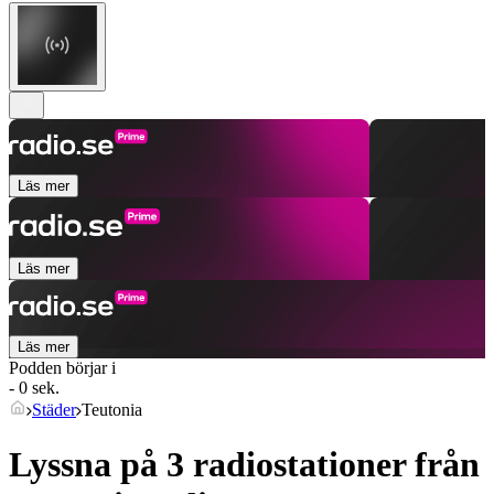
Läs mer
Läs mer
Läs mer
Podden börjar i
- 0 sek.
Städer
Teutonia
Lyssna på 3 radiostationer från