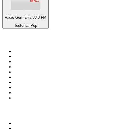
Rádio Germânia 88.3 FM
Teutonia, Pop
Bäst på
radio.se
1
.
RIX FM
2
.
106.7 Rockklassiker
3
.
Bandit Rock Stockholm 106.3
4
.
Radio Heimatmelodie
5
.
MSNBC
6
.
Radio Trelleborg 92.8 FM
7
.
Lugna Favoriter
8
.
P4 Plus
9
.
Radio 88 Partille
10
.
Mix Megapol
Topp 100 podcasts i
Sverige
1
.
Rättegångspodden
2
.
ursäkta