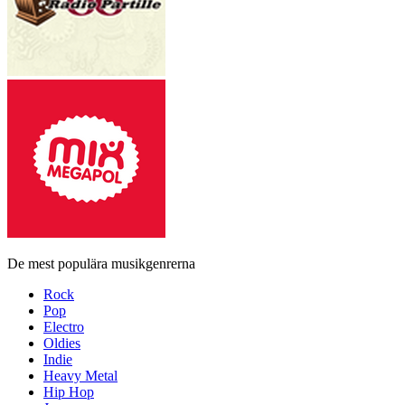
De mest populära musikgenrerna
Rock
Pop
Electro
Oldies
Indie
Heavy Metal
Hip Hop