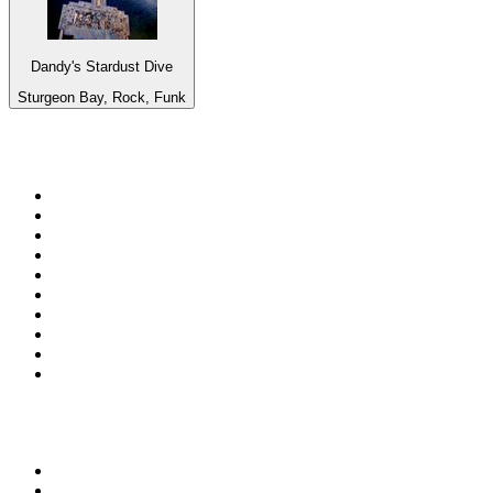
Dandy's Stardust Dive
Sturgeon Bay, Rock, Funk
Bäst på
radio.se
1
.
RIX FM
2
.
106.7 Rockklassiker
3
.
Bandit Rock Stockholm 106.3
4
.
Radio Heimatmelodie
5
.
MSNBC
6
.
Radio Trelleborg 92.8 FM
7
.
Lugna Favoriter
8
.
Country 108
9
.
RADIO BOB! BOBs Metal
10
.
Mix Megapol
Topp 100 podcasts i
Sverige
1
.
Rättegångspodden
2
.
Krimrummet