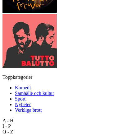
Toppkategorier
Komedi
Samhälle och kultur
Sport
Nyheter
Verkliga brott
A - H
I - P
Q - Z