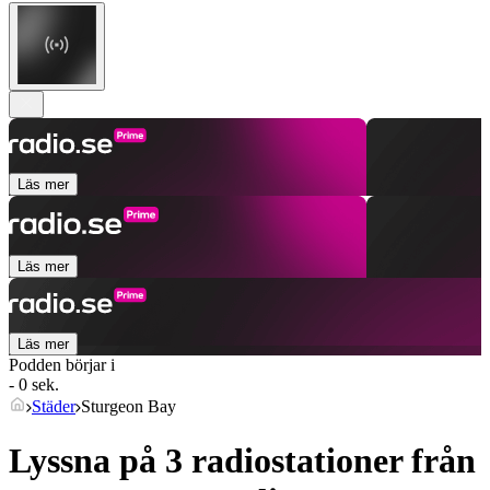
Läs mer
Läs mer
Läs mer
Podden börjar i
- 0 sek.
Städer
Sturgeon Bay
Lyssna på 3 radiostationer från