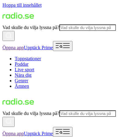
Hoppa till innehållet
Vad skulle du vilja lyssna på?
Öppna app
Upptäck Prime
Toppstationer
Poddar
Live sport
Nära dig
Genrer
Ämnen
Vad skulle du vilja lyssna på?
Öppna app
Upptäck Prime