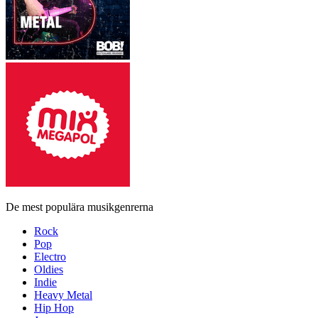
De mest populära musikgenrerna
Rock
Pop
Electro
Oldies
Indie
Heavy Metal
Hip Hop