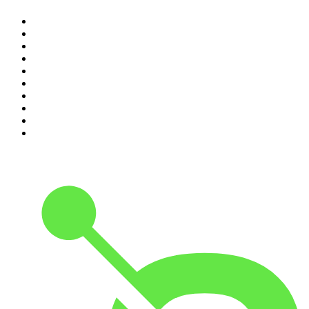
1
.
Rättegångspodden
2
.
Krimrummet
3
.
ursäkta
4
.
Spöktimmen
5
.
Mer än bara morsa!
6
.
Alex & Sigges podcast
7
.
Förhörsrummet
8
.
Historiepodden
9
.
Flashback Forever
10
.
Tutto Balutto