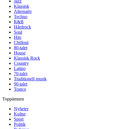
Jazz
Klassisk
Alternativ
Techno
R&B
Hårdrock
Soul
Hits
Chillout
80-talet
House
Klassisk Rock
Country
Latino
70-talet
Traditionell musik
90-talet
Trance
Toppämnen
Nyheter
Kultur
Sport
Politik