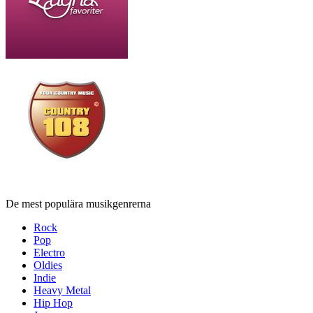
De mest populära musikgenrerna
Rock
Pop
Electro
Oldies
Indie
Heavy Metal
Hip Hop