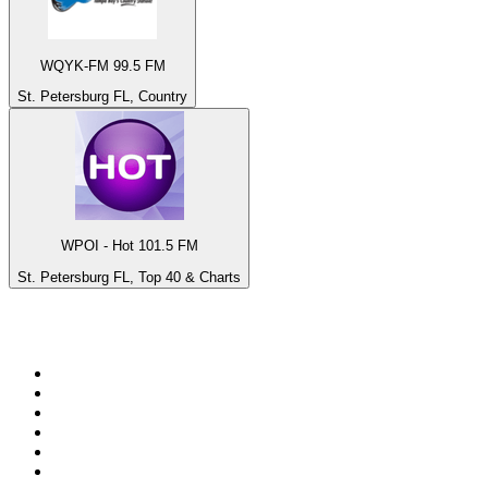
WQYK-FM 99.5 FM
St. Petersburg FL, Country
WPOI - Hot 101.5 FM
St. Petersburg FL, Top 40 & Charts
Bäst på
radio.se
1
.
RIX FM
2
.
106.7 Rockklassiker
3
.
Bandit Rock Stockholm 106.3
4
.
Radio Heimatmelodie
5
.
Radio Trelleborg 92.8 FM
6
.
Mix Megapol