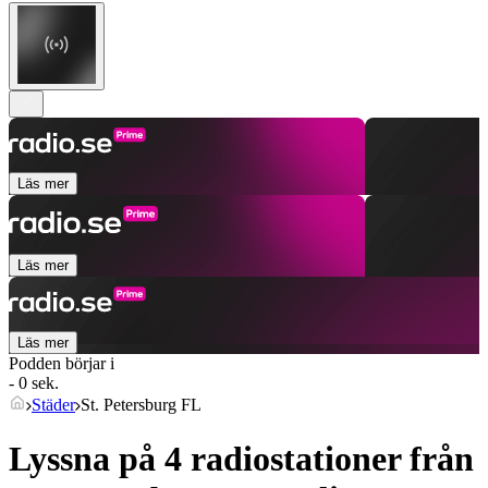
Läs mer
Läs mer
Läs mer
Podden börjar i
- 0 sek.
Städer
St. Petersburg FL
Lyssna på 4 radiostationer från