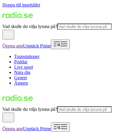
Hoppa till innehållet
Vad skulle du vilja lyssna på?
Öppna app
Upptäck Prime
Toppstationer
Poddar
Live sport
Nära dig
Genrer
Ämnen
Vad skulle du vilja lyssna på?
Öppna app
Upptäck Prime