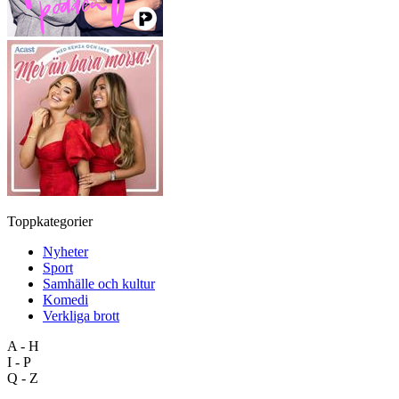
Toppkategorier
Nyheter
Sport
Samhälle och kultur
Komedi
Verkliga brott
A - H
I - P
Q - Z