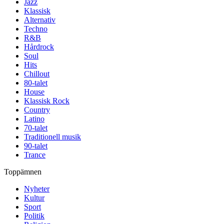
Jazz
Klassisk
Alternativ
Techno
R&B
Hårdrock
Soul
Hits
Chillout
80-talet
House
Klassisk Rock
Country
Latino
70-talet
Traditionell musik
90-talet
Trance
Toppämnen
Nyheter
Kultur
Sport
Politik