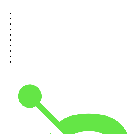
Topp 100 podcasts i
Sverige
1
.
Rättegångspodden
2
.
Krimrummet
3
.
ursäkta
4
.
Spöktimmen
5
.
Mer än bara morsa!
6
.
Alex & Sigges podcast
7
.
Förhörsrummet
8
.
Historiepodden
9
.
Flashback Forever
10
.
Tutto Balutto