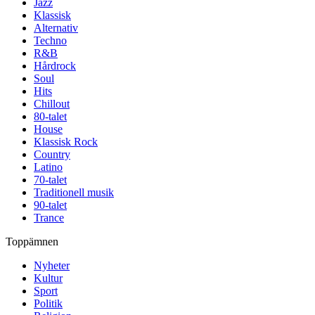
Jazz
Klassisk
Alternativ
Techno
R&B
Hårdrock
Soul
Hits
Chillout
80-talet
House
Klassisk Rock
Country
Latino
70-talet
Traditionell musik
90-talet
Trance
Toppämnen
Nyheter
Kultur
Sport
Politik