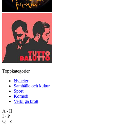
Toppkategorier
Nyheter
Samhälle och kultur
Sport
Komedi
Verkliga brott
A - H
I - P
Q - Z