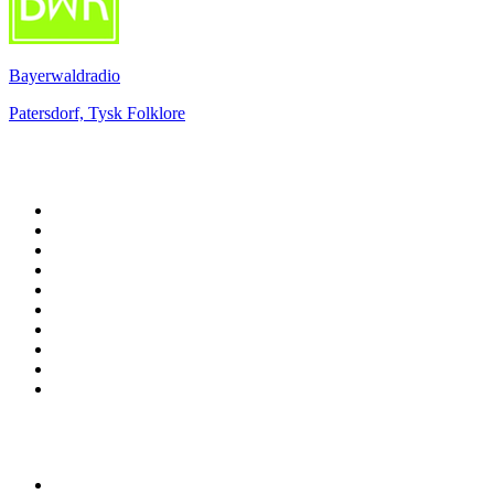
Bayerwaldradio
Patersdorf, Tysk Folklore
Bäst på
radio.se
1
.
RIX FM
2
.
106.7 Rockklassiker
3
.
Bandit Rock Stockholm 106.3
4
.
Radio Heimatmelodie
5
.
MSNBC
6
.
Radio Trelleborg 92.8 FM
7
.
Lugna Favoriter
8
.
Country 108
9
.
RADIO BOB! BOBs Metal
10
.
Mix Megapol
Topp 100 podcasts i
Sverige
1
.
Rättegångspodden