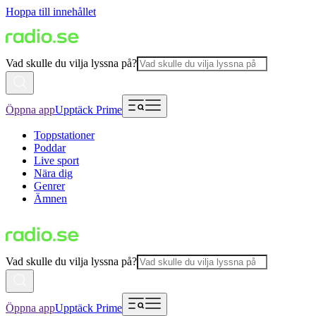
Hoppa till innehållet
Vad skulle du vilja lyssna på?
Öppna app
Upptäck Prime
Toppstationer
Poddar
Live sport
Nära dig
Genrer
Ämnen
Vad skulle du vilja lyssna på?
Öppna app
Upptäck Prime