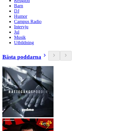
Religion
Barn
DJ
Humor
Campus Radio
Intervju
Jul
Musik
Utbildning
Bästa poddarna