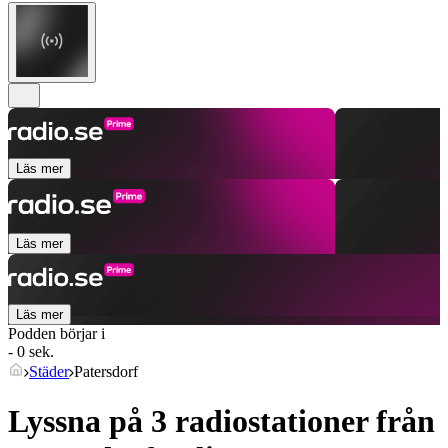
Läs mer
Läs mer
Läs mer
Podden börjar i
- 0 sek.
Städer
Patersdorf
Lyssna på 3 radiostationer från