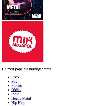
De mest populära musikgenrerna
Rock
Pop
Electro
Oldies
Indie
Heavy Metal
Hip Hop