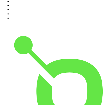
6
.
ursäkta
7
.
Spöktimmen
8
.
Förhörsrummet
9
.
Fredagspodden
10
.
Mer än bara morsa!