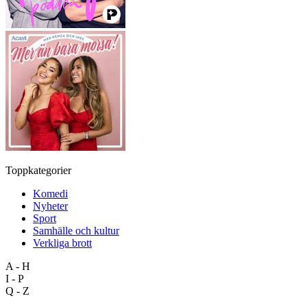
Toppkategorier
Komedi
Nyheter
Sport
Samhälle och kultur
Verkliga brott
A - H
I - P
Q - Z