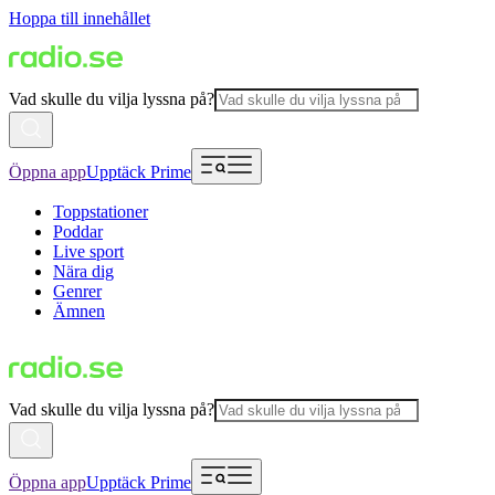
Hoppa till innehållet
Vad skulle du vilja lyssna på?
Öppna app
Upptäck Prime
Toppstationer
Poddar
Live sport
Nära dig
Genrer
Ämnen
Vad skulle du vilja lyssna på?
Öppna app
Upptäck Prime