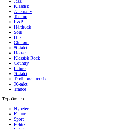
Jazz
Klassisk
Alternativ
Techno
R&B
Hårdrock
Soul
Hits
Chillout
80-talet
House
Klassisk Rock
Country
Latino
70-talet
Traditionell musik
90-talet
Trance
Toppämnen
Nyheter
Kultur
Sport
Politik