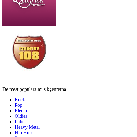
De mest populära musikgenrerna
Rock
Pop
Electro
Oldies
Indie
Heavy Metal
Hip Hop