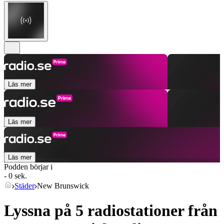
Läs mer
Läs mer
Läs mer
Podden börjar i
- 0 sek.
Städer
New Brunswick
Lyssna på 5 radiostationer från