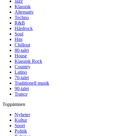
Jazz
Klassisk
Alternativ
Techno
R&B
Hårdrock
Soul
Hits
Chillout
80-talet
House
Klassisk Rock
Country
Latino
70-talet
Traditionell musik
90-talet
Trance
Toppämnen
Nyheter
Kultur
Sport
Politik