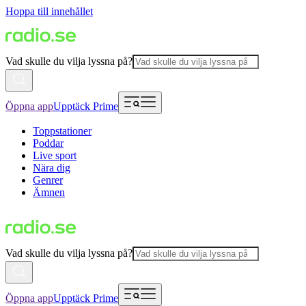
Hoppa till innehållet
Vad skulle du vilja lyssna på?
Öppna app
Upptäck Prime
Toppstationer
Poddar
Live sport
Nära dig
Genrer
Ämnen
Vad skulle du vilja lyssna på?
Öppna app
Upptäck Prime