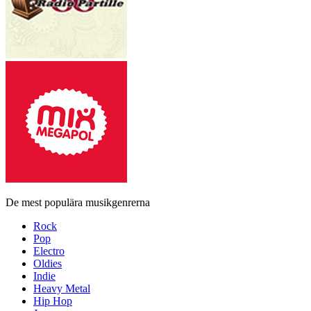
De mest populära musikgenrerna
Rock
Pop
Electro
Oldies
Indie
Heavy Metal
Hip Hop