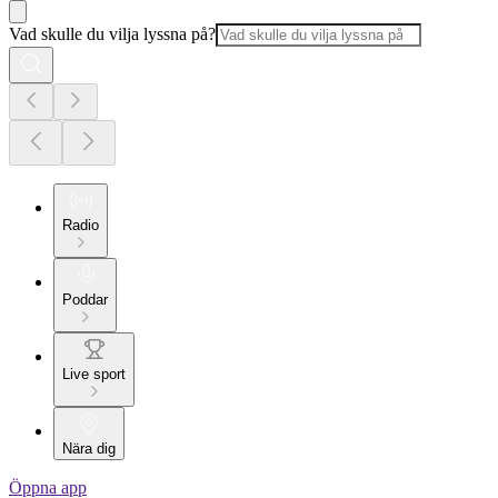
Vad skulle du vilja lyssna på?
Radio
Poddar
Live sport
Nära dig
Öppna app