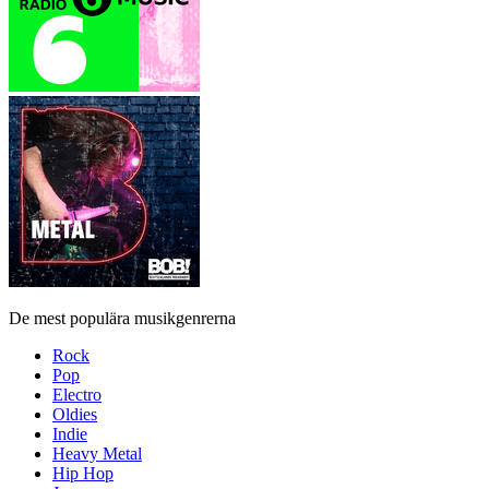
De mest populära musikgenrerna
Rock
Pop
Electro
Oldies
Indie
Heavy Metal
Hip Hop