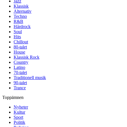
Jazz
Klassisk
Alternativ
Techno
R&B
Hårdrock
Soul
Hits
Chillout
80-talet
House
Klassisk Rock
Country
Latino
70-talet
Traditionell musik
90-talet
Trance
Toppämnen
Nyheter
Kultur
Sport
Politik