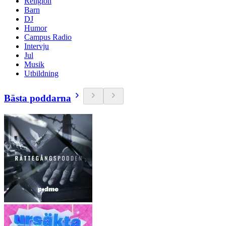
Religion
Barn
DJ
Humor
Campus Radio
Intervju
Jul
Musik
Utbildning
Bästa poddarna