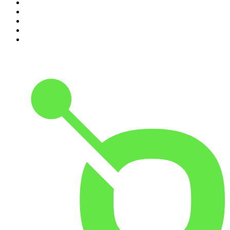
6
.
Svenska brott
7
.
Wahlgren & Wistam
8
.
Fallen jag aldrig glömmer
9
.
Mer än bara morsa!
10
.
Krimrummet