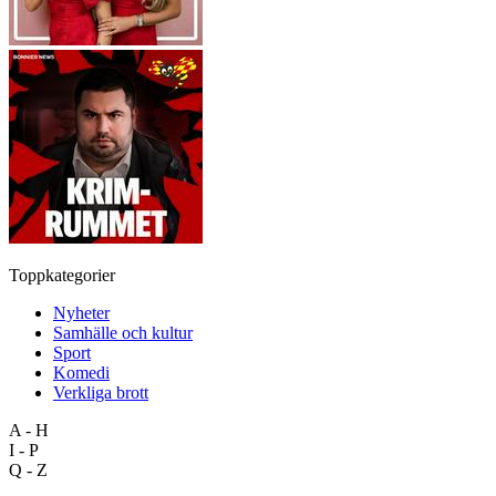
Toppkategorier
Nyheter
Samhälle och kultur
Sport
Komedi
Verkliga brott
A - H
I - P
Q - Z