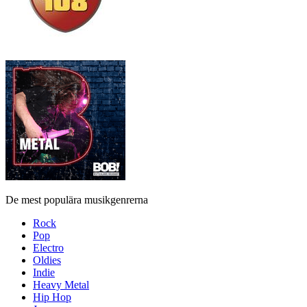
De mest populära musikgenrerna
Rock
Pop
Electro
Oldies
Indie
Heavy Metal
Hip Hop