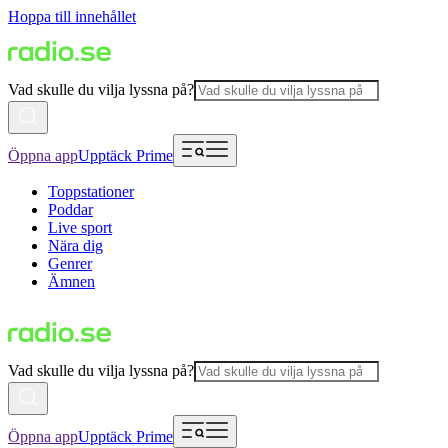
Hoppa till innehållet
Vad skulle du vilja lyssna på?
Öppna app
Upptäck Prime
Toppstationer
Poddar
Live sport
Nära dig
Genrer
Ämnen
Vad skulle du vilja lyssna på?
Öppna app
Upptäck Prime