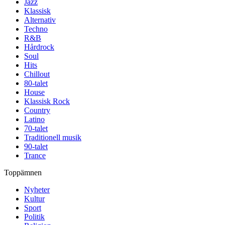
Jazz
Klassisk
Alternativ
Techno
R&B
Hårdrock
Soul
Hits
Chillout
80-talet
House
Klassisk Rock
Country
Latino
70-talet
Traditionell musik
90-talet
Trance
Toppämnen
Nyheter
Kultur
Sport
Politik