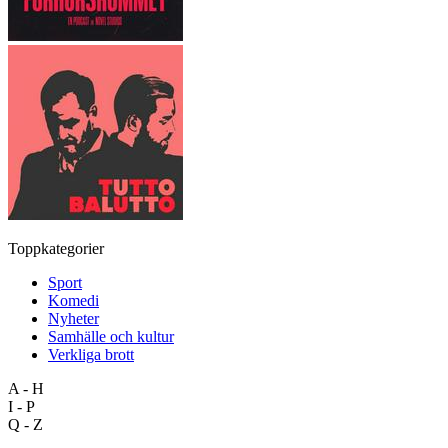
Toppkategorier
Sport
Komedi
Nyheter
Samhälle och kultur
Verkliga brott
A - H
I - P
Q - Z