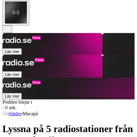
Läs mer
Läs mer
Läs mer
Podden börjar i
- 0 sek.
Städer
Macapá
Lyssna på 5 radiostationer från