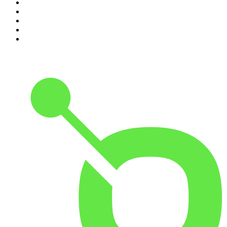
6
.
ursäkta
7
.
Spöktimmen
8
.
Mer än bara morsa!
9
.
Förhörsrummet
10
.
Tutto Balutto