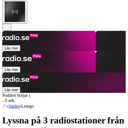
Läs mer
Läs mer
Läs mer
Podden börjar i
- 0 sek.
Städer
Lemgo
Lyssna på 3 radiostationer från