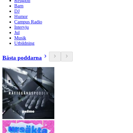
Religion
Barn
DJ
Humor
Campus Radio
Intervju
Jul
Musik
Utbildning
Bästa poddarna