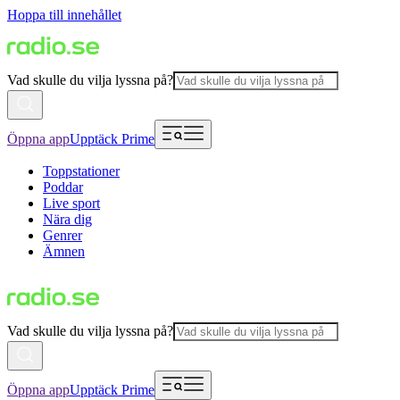
Hoppa till innehållet
Vad skulle du vilja lyssna på?
Öppna app
Upptäck Prime
Toppstationer
Poddar
Live sport
Nära dig
Genrer
Ämnen
Vad skulle du vilja lyssna på?
Öppna app
Upptäck Prime