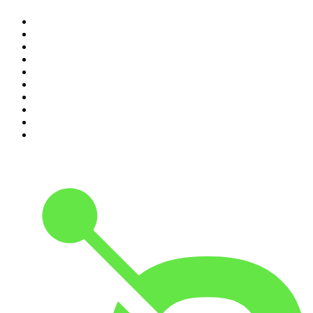
1
.
Rättegångspodden
2
.
ursäkta
3
.
Spöktimmen
4
.
Alex & Sigges podcast
5
.
Historiepodden
6
.
Förhörsrummet
7
.
Flashback Forever
8
.
Svenska brott
9
.
VAFALLS
10
.
Alla goda ting är tre