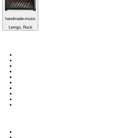
handmade-music
Lemgo, Rock
Bäst på
radio.se
1
.
RIX FM
2
.
106.7 Rockklassiker
3
.
Bandit Rock Stockholm 106.3
4
.
Radio Heimatmelodie
5
.
MSNBC
6
.
Radio Trelleborg 92.8 FM
7
.
Lugna Favoriter
8
.
P4 Plus
9
.
Radio 88 Partille
10
.
Mix Megapol
Topp 100 podcasts i
Sverige
1
.
Rättegångspodden
2
.
ursäkta