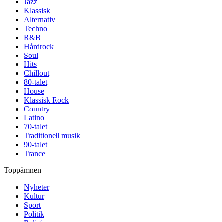
Jazz
Klassisk
Alternativ
Techno
R&B
Hårdrock
Soul
Hits
Chillout
80-talet
House
Klassisk Rock
Country
Latino
70-talet
Traditionell musik
90-talet
Trance
Toppämnen
Nyheter
Kultur
Sport
Politik