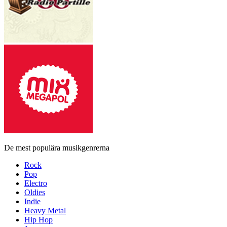
De mest populära musikgenrerna
Rock
Pop
Electro
Oldies
Indie
Heavy Metal
Hip Hop