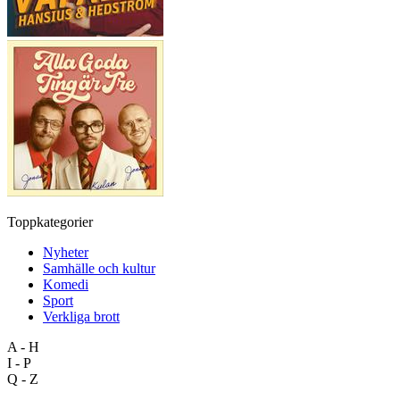
Toppkategorier
Nyheter
Samhälle och kultur
Komedi
Sport
Verkliga brott
A - H
I - P
Q - Z