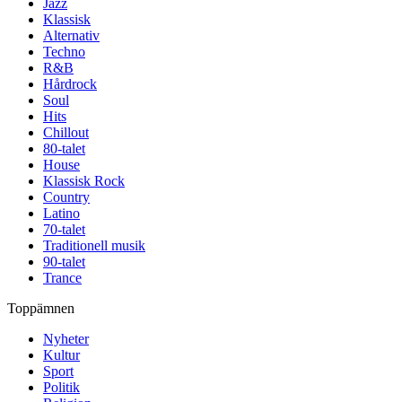
Jazz
Klassisk
Alternativ
Techno
R&B
Hårdrock
Soul
Hits
Chillout
80-talet
House
Klassisk Rock
Country
Latino
70-talet
Traditionell musik
90-talet
Trance
Toppämnen
Nyheter
Kultur
Sport
Politik