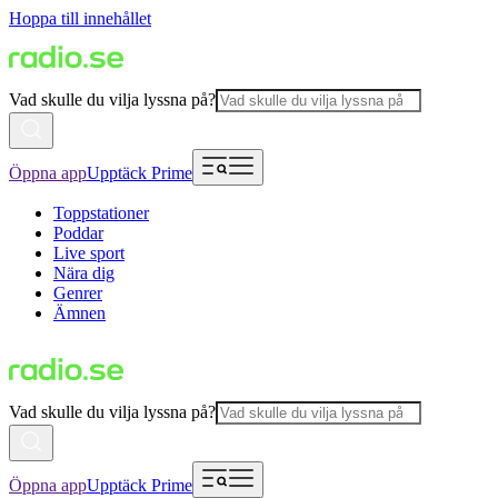
Hoppa till innehållet
Vad skulle du vilja lyssna på?
Öppna app
Upptäck Prime
Toppstationer
Poddar
Live sport
Nära dig
Genrer
Ämnen
Vad skulle du vilja lyssna på?
Öppna app
Upptäck Prime