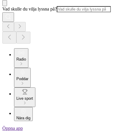
Vad skulle du vilja lyssna på?
Radio
Poddar
Live sport
Nära dig
Öppna app