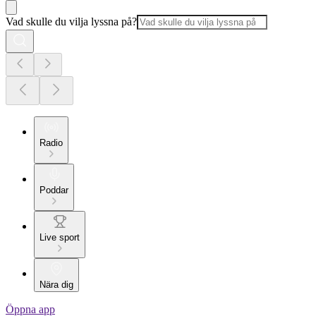
Vad skulle du vilja lyssna på?
Radio
Poddar
Live sport
Nära dig
Öppna app