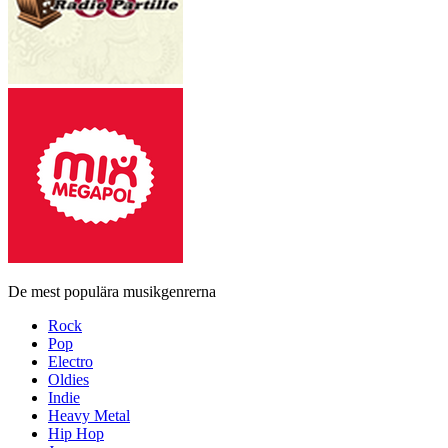
De mest populära musikgenrerna
Rock
Pop
Electro
Oldies
Indie
Heavy Metal
Hip Hop