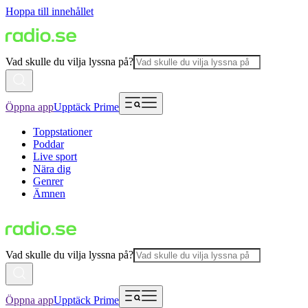
Hoppa till innehållet
Vad skulle du vilja lyssna på?
Öppna app
Upptäck Prime
Toppstationer
Poddar
Live sport
Nära dig
Genrer
Ämnen
Vad skulle du vilja lyssna på?
Öppna app
Upptäck Prime