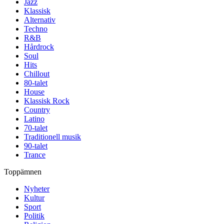
Jazz
Klassisk
Alternativ
Techno
R&B
Hårdrock
Soul
Hits
Chillout
80-talet
House
Klassisk Rock
Country
Latino
70-talet
Traditionell musik
90-talet
Trance
Toppämnen
Nyheter
Kultur
Sport
Politik