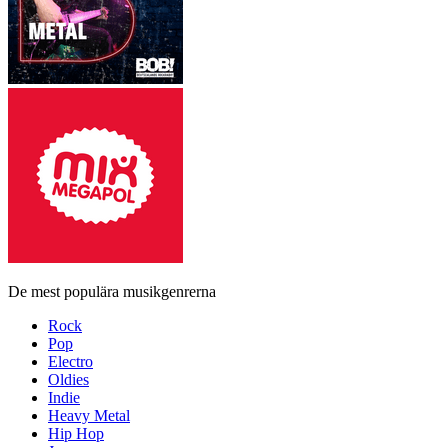
De mest populära musikgenrerna
Rock
Pop
Electro
Oldies
Indie
Heavy Metal
Hip Hop