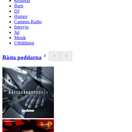
Religion
Barn
DJ
Humor
Campus Radio
Intervju
Jul
Musik
Utbildning
Bästa poddarna