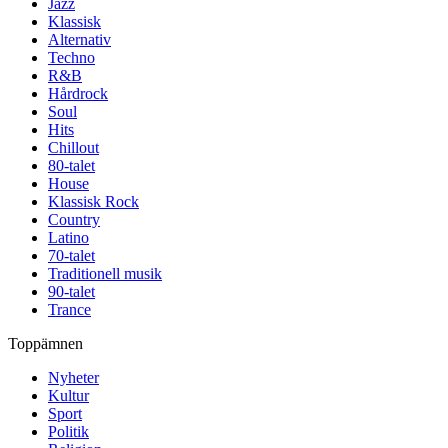
Jazz
Klassisk
Alternativ
Techno
R&B
Hårdrock
Soul
Hits
Chillout
80-talet
House
Klassisk Rock
Country
Latino
70-talet
Traditionell musik
90-talet
Trance
Toppämnen
Nyheter
Kultur
Sport
Politik