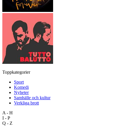
Toppkategorier
Sport
Komedi
Nyheter
Samhälle och kultur
Verkliga brott
A - H
I - P
Q - Z