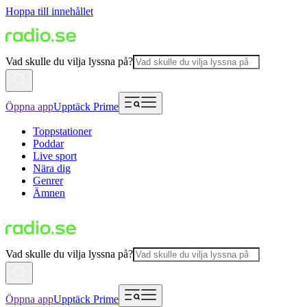
Hoppa till innehållet
Vad skulle du vilja lyssna på?
Öppna app
Upptäck Prime
Toppstationer
Poddar
Live sport
Nära dig
Genrer
Ämnen
Vad skulle du vilja lyssna på?
Öppna app
Upptäck Prime