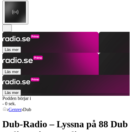
Läs mer
Läs mer
Läs mer
Podden börjar i
- 0 sek.
Genrer
Dub
Dub-Radio – Lyssna på 88
Dub