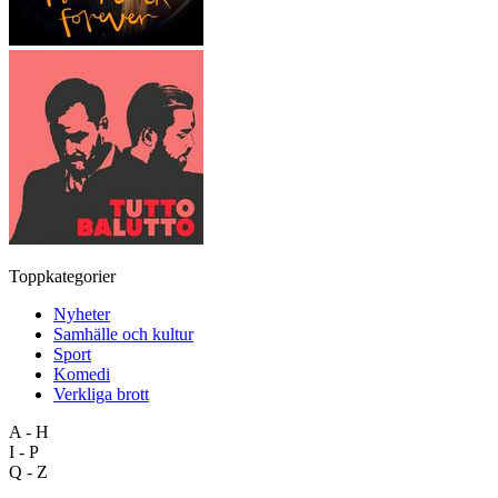
Toppkategorier
Nyheter
Samhälle och kultur
Sport
Komedi
Verkliga brott
A - H
I - P
Q - Z