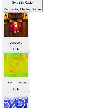
Svit Zlin Radio
Dub, Indie, Electro, House
deedeelp
Dub
magic_of_music
Dub