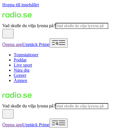
Hoppa till innehållet
Vad skulle du vilja lyssna på?
Öppna app
Upptäck Prime
Toppstationer
Poddar
Live sport
Nära dig
Genrer
Ämnen
Vad skulle du vilja lyssna på?
Öppna app
Upptäck Prime