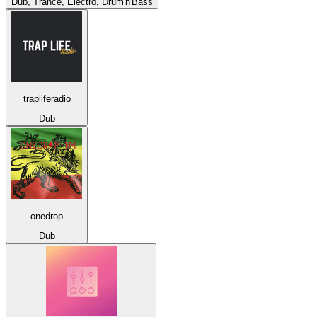
Dub, Trance, Electro, Drum'n'Bass
trapliferadio
Dub
onedrop
Dub