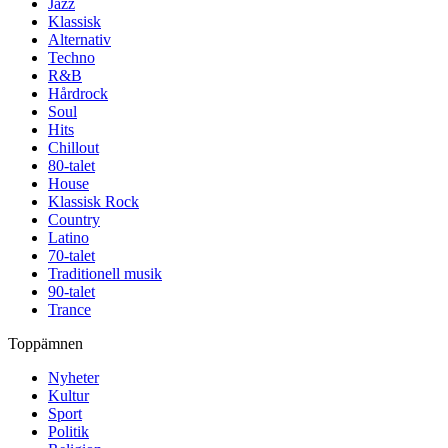
Jazz
Klassisk
Alternativ
Techno
R&B
Hårdrock
Soul
Hits
Chillout
80-talet
House
Klassisk Rock
Country
Latino
70-talet
Traditionell musik
90-talet
Trance
Toppämnen
Nyheter
Kultur
Sport
Politik