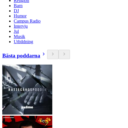
Religion
Barn
DJ
Humor
Campus Radio
Intervju
Jul
Musik
Utbildning
Bästa poddarna