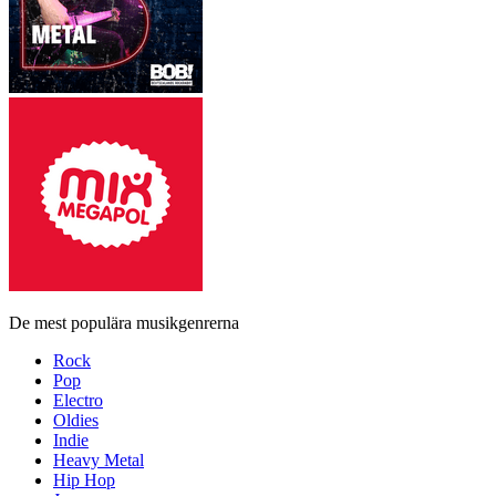
De mest populära musikgenrerna
Rock
Pop
Electro
Oldies
Indie
Heavy Metal
Hip Hop