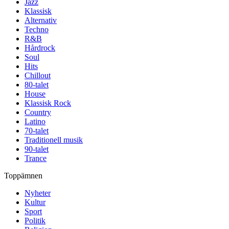
Jazz
Klassisk
Alternativ
Techno
R&B
Hårdrock
Soul
Hits
Chillout
80-talet
House
Klassisk Rock
Country
Latino
70-talet
Traditionell musik
90-talet
Trance
Toppämnen
Nyheter
Kultur
Sport
Politik