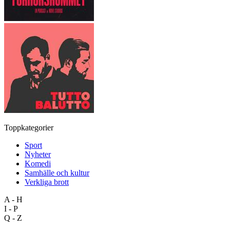
Toppkategorier
Sport
Nyheter
Komedi
Samhälle och kultur
Verkliga brott
A - H
I - P
Q - Z