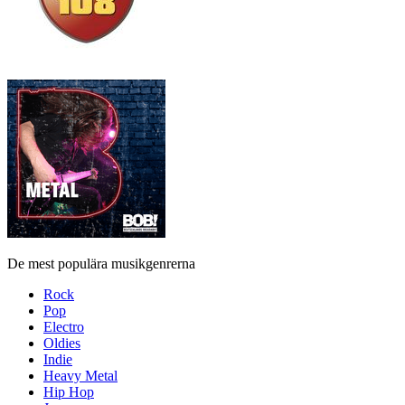
De mest populära musikgenrerna
Rock
Pop
Electro
Oldies
Indie
Heavy Metal
Hip Hop