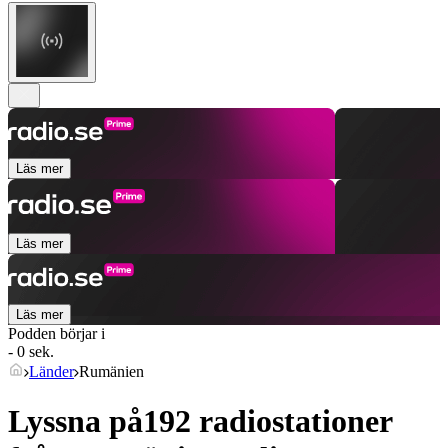
Läs mer
Läs mer
Läs mer
Podden börjar i
- 0 sek.
Länder
Rumänien
Lyssna på192 radiostationer