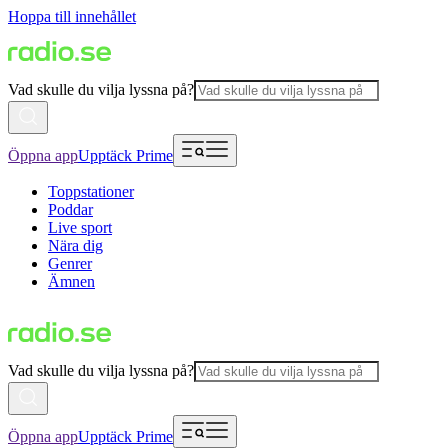
Hoppa till innehållet
Vad skulle du vilja lyssna på?
Öppna app
Upptäck Prime
Toppstationer
Poddar
Live sport
Nära dig
Genrer
Ämnen
Vad skulle du vilja lyssna på?
Öppna app
Upptäck Prime