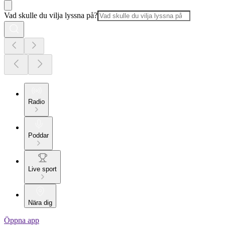
Vad skulle du vilja lyssna på?
Radio
Poddar
Live sport
Nära dig
Öppna app