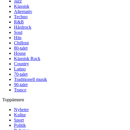
Jazz
Klassisk
Alternativ
Techno
R&B
Hårdrock
Soul
Hits
Chillout
80-talet
House
Klassisk Rock
Country
Latino
70-talet
Traditionell musik
90-talet
Trance
Toppämnen
Nyheter
Kultur
Sport
Politik