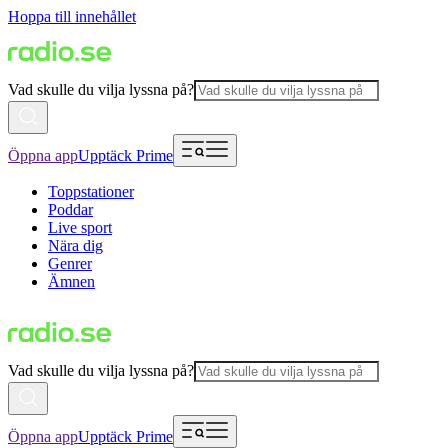
Hoppa till innehållet
Vad skulle du vilja lyssna på?
Öppna app
Upptäck Prime
Toppstationer
Poddar
Live sport
Nära dig
Genrer
Ämnen
Vad skulle du vilja lyssna på?
Öppna app
Upptäck Prime