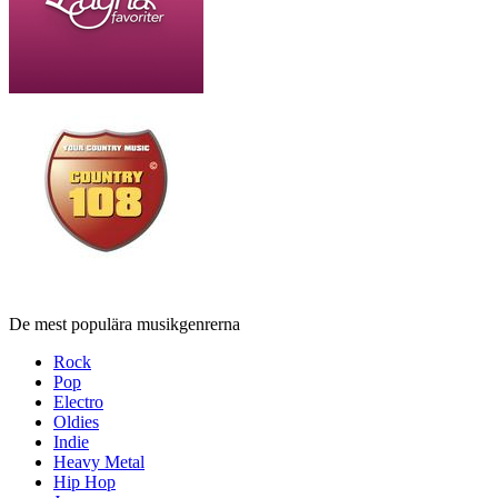
De mest populära musikgenrerna
Rock
Pop
Electro
Oldies
Indie
Heavy Metal
Hip Hop