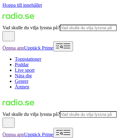
Hoppa till innehållet
Vad skulle du vilja lyssna på?
Öppna app
Upptäck Prime
Toppstationer
Poddar
Live sport
Nära dig
Genrer
Ämnen
Vad skulle du vilja lyssna på?
Öppna app
Upptäck Prime