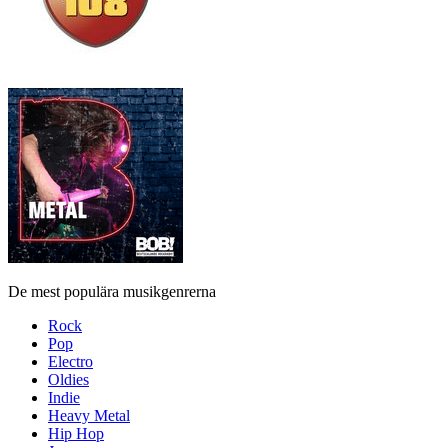
De mest populära musikgenrerna
Rock
Pop
Electro
Oldies
Indie
Heavy Metal
Hip Hop