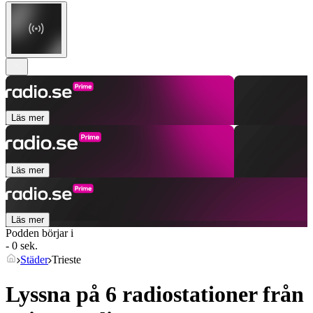
Läs mer
Läs mer
Läs mer
Podden börjar i
- 0 sek.
Städer
Trieste
Lyssna på 6 radiostationer från