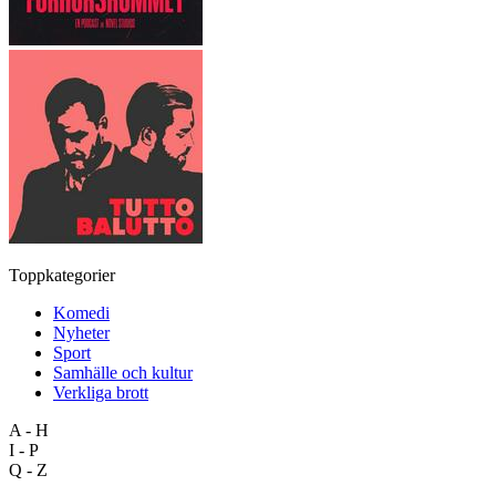
Toppkategorier
Komedi
Nyheter
Sport
Samhälle och kultur
Verkliga brott
A - H
I - P
Q - Z