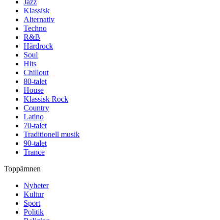
Jazz
Klassisk
Alternativ
Techno
R&B
Hårdrock
Soul
Hits
Chillout
80-talet
House
Klassisk Rock
Country
Latino
70-talet
Traditionell musik
90-talet
Trance
Toppämnen
Nyheter
Kultur
Sport
Politik