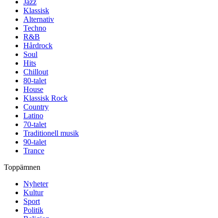
Jazz
Klassisk
Alternativ
Techno
R&B
Hårdrock
Soul
Hits
Chillout
80-talet
House
Klassisk Rock
Country
Latino
70-talet
Traditionell musik
90-talet
Trance
Toppämnen
Nyheter
Kultur
Sport
Politik