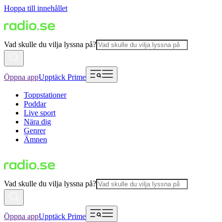
Hoppa till innehållet
Vad skulle du vilja lyssna på?
Öppna app
Upptäck Prime
Toppstationer
Poddar
Live sport
Nära dig
Genrer
Ämnen
Vad skulle du vilja lyssna på?
Öppna app
Upptäck Prime