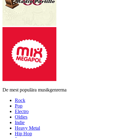
De mest populära musikgenrerna
Rock
Pop
Electro
Oldies
Indie
Heavy Metal
Hip Hop