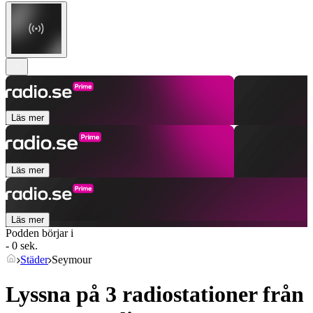
Läs mer
Läs mer
Läs mer
Podden börjar i
- 0 sek.
Städer
Seymour
Lyssna på 3 radiostationer från