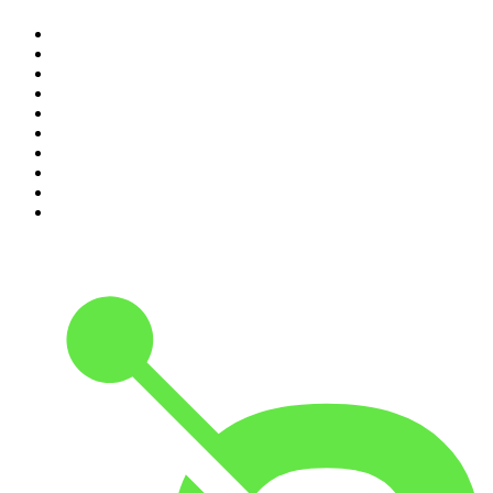
1
.
Alex & Sigges podcast
2
.
Rättegångspodden
3
.
Wahlgren & Wistam
4
.
Krimrummet
5
.
Fallen jag aldrig glömmer
6
.
ursäkta
7
.
Spöktimmen
8
.
Förhörsrummet
9
.
Fredagspodden
10
.
Mer än bara morsa!