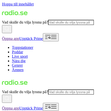
Hoppa till innehållet
Vad skulle du vilja lyssna på?
Öppna app
Upptäck Prime
Toppstationer
Poddar
Live sport
Nära dig
Genrer
Ämnen
Vad skulle du vilja lyssna på?
Öppna app
Upptäck Prime