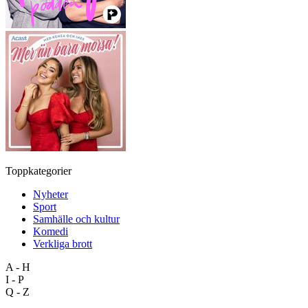
Toppkategorier
Nyheter
Sport
Samhälle och kultur
Komedi
Verkliga brott
A - H
I - P
Q - Z