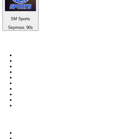
SM Sports
Seymour, 90s
Bäst på
radio.se
1
.
RIX FM
2
.
106.7 Rockklassiker
3
.
Bandit Rock Stockholm 106.3
4
.
Radio Heimatmelodie
5
.
Radio Trelleborg 92.8 FM
6
.
Mix Megapol
7
.
MSNBC
8
.
RADIO BOB! BOBs Metal
9
.
Lugna Favoriter
10
.
Country 108
Topp 100 podcasts i
Sverige
1
.
Alex & Sigges podcast
2
.
Rättegångspodden