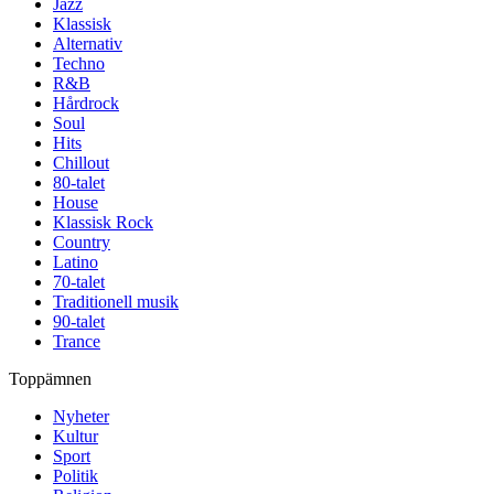
Jazz
Klassisk
Alternativ
Techno
R&B
Hårdrock
Soul
Hits
Chillout
80-talet
House
Klassisk Rock
Country
Latino
70-talet
Traditionell musik
90-talet
Trance
Toppämnen
Nyheter
Kultur
Sport
Politik