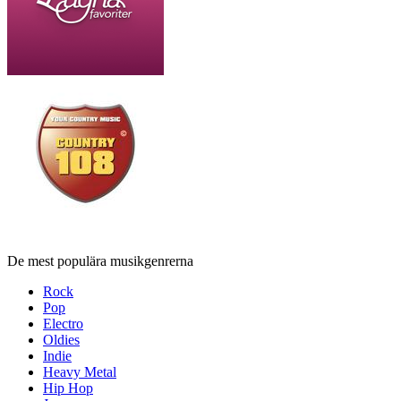
De mest populära musikgenrerna
Rock
Pop
Electro
Oldies
Indie
Heavy Metal
Hip Hop