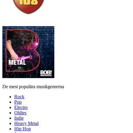
De mest populära musikgenrerna
Rock
Pop
Electro
Oldies
Indie
Heavy Metal
Hip Hop