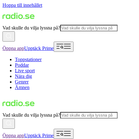
Hoppa till innehållet
Vad skulle du vilja lyssna på?
Öppna app
Upptäck Prime
Toppstationer
Poddar
Live sport
Nära dig
Genrer
Ämnen
Vad skulle du vilja lyssna på?
Öppna app
Upptäck Prime