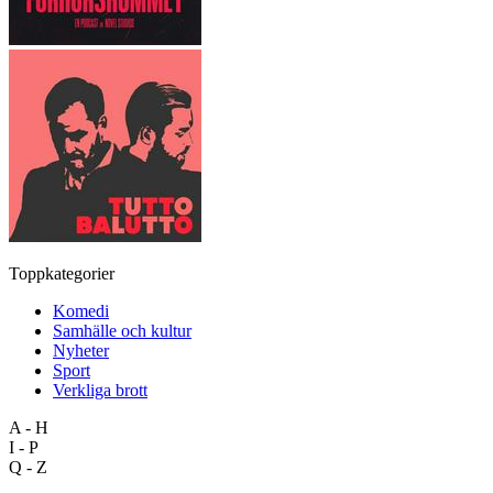
Toppkategorier
Komedi
Samhälle och kultur
Nyheter
Sport
Verkliga brott
A - H
I - P
Q - Z