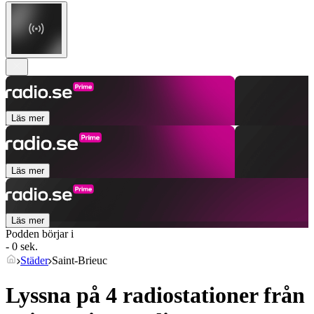
Läs mer
Läs mer
Läs mer
Podden börjar i
- 0 sek.
Städer
Saint-Brieuc
Lyssna på 4 radiostationer från