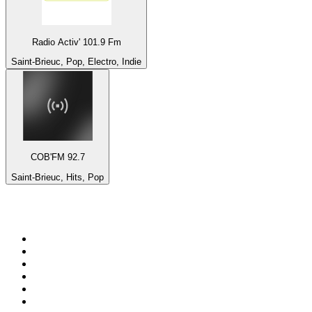
Radio Activ' 101.9 Fm
Saint-Brieuc, Pop, Electro, Indie
COB'FM 92.7
Saint-Brieuc, Hits, Pop
Bäst på
radio.se
1
.
RIX FM
2
.
106.7 Rockklassiker
3
.
Bandit Rock Stockholm 106.3
4
.
Radio Heimatmelodie
5
.
Radio Trelleborg 92.8 FM
6
.
MSNBC