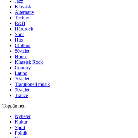
Jazz
Klassisk
Alternativ
Techno
R&B
Hårdrock
Soul
Hits
Chillout
80-talet
House
Klassisk Rock
Country
Latino
70-talet
Traditionell musik
90-talet
Trance
Toppämnen
Nyheter
Kultur
Sport
Politik