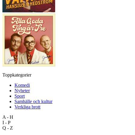
Toppkategorier
Komedi
Nyheter
Sport
Samhälle och kultur
Verkliga brott
A - H
I - P
Q - Z