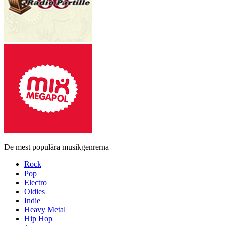
De mest populära musikgenrerna
Rock
Pop
Electro
Oldies
Indie
Heavy Metal
Hip Hop