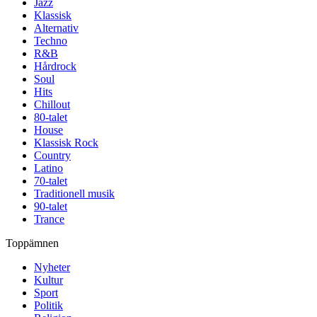
Jazz
Klassisk
Alternativ
Techno
R&B
Hårdrock
Soul
Hits
Chillout
80-talet
House
Klassisk Rock
Country
Latino
70-talet
Traditionell musik
90-talet
Trance
Toppämnen
Nyheter
Kultur
Sport
Politik