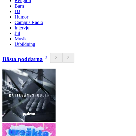
Religion
Barn
DJ
Humor
Campus Radio
Intervju
Jul
Musik
Utbildning
Bästa poddarna