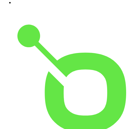
10
.
Alla goda ting är tre