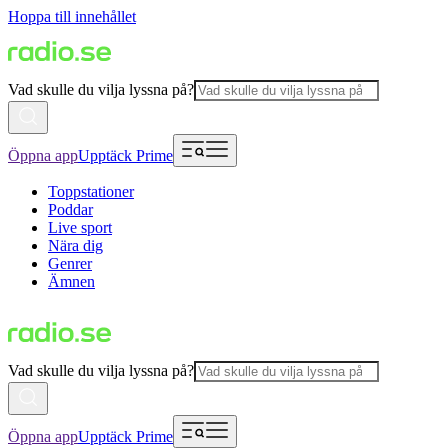
Hoppa till innehållet
Vad skulle du vilja lyssna på?
Öppna app
Upptäck Prime
Toppstationer
Poddar
Live sport
Nära dig
Genrer
Ämnen
Vad skulle du vilja lyssna på?
Öppna app
Upptäck Prime