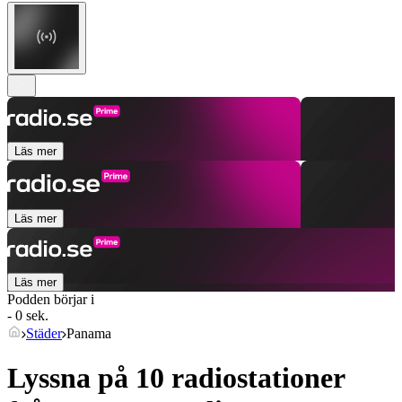
Läs mer
Läs mer
Läs mer
Podden börjar i
- 0 sek.
Städer
Panama
Lyssna på 10 radiostationer