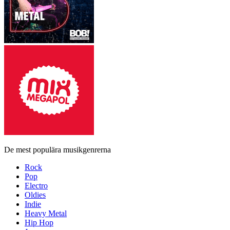
De mest populära musikgenrerna
Rock
Pop
Electro
Oldies
Indie
Heavy Metal
Hip Hop