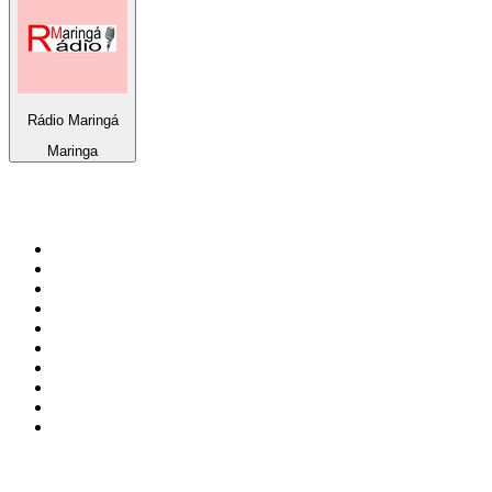
Rádio Maringá
Maringa
Bäst på
radio.se
1
.
RIX FM
2
.
106.7 Rockklassiker
3
.
Bandit Rock Stockholm 106.3
4
.
Radio Heimatmelodie
5
.
MSNBC
6
.
Radio Trelleborg 92.8 FM
7
.
Lugna Favoriter
8
.
Country 108
9
.
RADIO BOB! BOBs Metal
10
.
Mix Megapol
Topp 100 podcasts i
Sverige