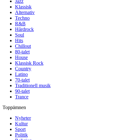
Jazz
Klassisk
Alternativ
Techno
R&B
Hårdrock
Soul
Hits
Chillout
80-talet
House
Klassisk Rock
Country
Latino
70-talet
Traditionell musik
90-talet
Trance
Toppämnen
Nyheter
Kultur
Sport
Politik