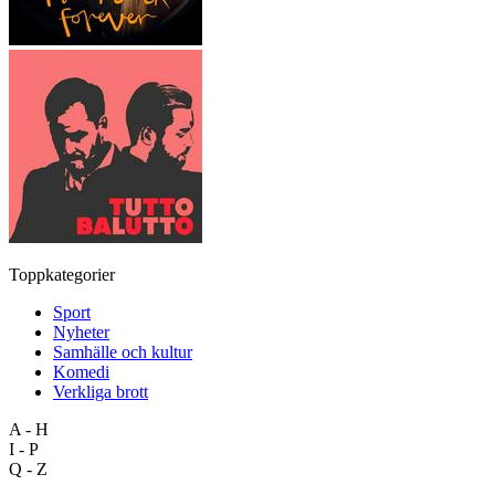
Toppkategorier
Sport
Nyheter
Samhälle och kultur
Komedi
Verkliga brott
A - H
I - P
Q - Z