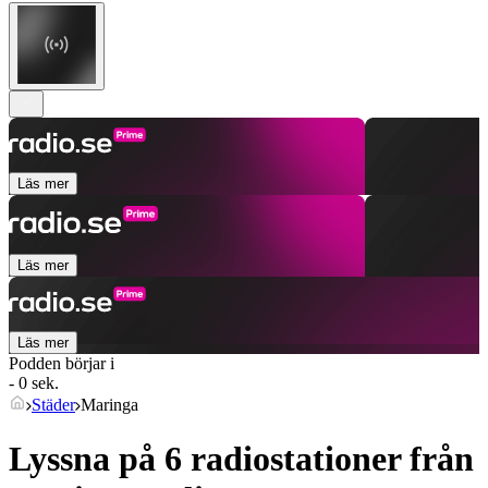
Läs mer
Läs mer
Läs mer
Podden börjar i
- 0 sek.
Städer
Maringa
Lyssna på 6 radiostationer från