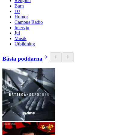
Religion
Barn
DJ
Humor
Campus Radio
Intervju
Jul
Musik
Utbildning
Bästa poddarna