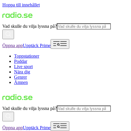
Hoppa till innehållet
Vad skulle du vilja lyssna på?
Öppna app
Upptäck Prime
Toppstationer
Poddar
Live sport
Nära dig
Genrer
Ämnen
Vad skulle du vilja lyssna på?
Öppna app
Upptäck Prime