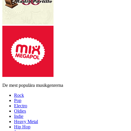
De mest populära musikgenrerna
Rock
Pop
Electro
Oldies
Indie
Heavy Metal
Hip Hop