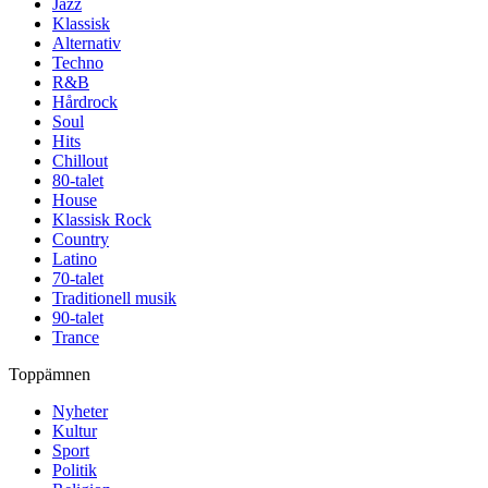
Jazz
Klassisk
Alternativ
Techno
R&B
Hårdrock
Soul
Hits
Chillout
80-talet
House
Klassisk Rock
Country
Latino
70-talet
Traditionell musik
90-talet
Trance
Toppämnen
Nyheter
Kultur
Sport
Politik