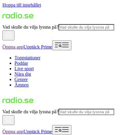
Hoppa till innehållet
Vad skulle du vilja lyssna på?
Öppna app
Upptäck Prime
Toppstationer
Poddar
Live sport
Nära dig
Genrer
Ämnen
Vad skulle du vilja lyssna på?
Öppna app
Upptäck Prime