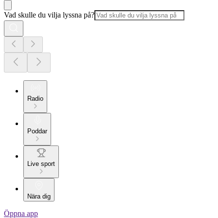
Vad skulle du vilja lyssna på?
Radio
Poddar
Live sport
Nära dig
Öppna app