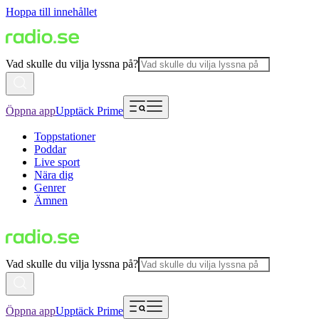
Hoppa till innehållet
Vad skulle du vilja lyssna på?
Öppna app
Upptäck Prime
Toppstationer
Poddar
Live sport
Nära dig
Genrer
Ämnen
Vad skulle du vilja lyssna på?
Öppna app
Upptäck Prime