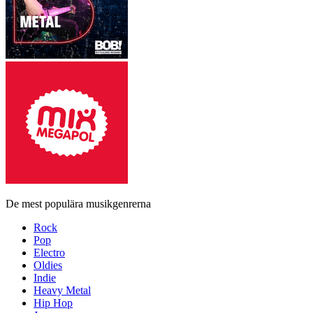
De mest populära musikgenrerna
Rock
Pop
Electro
Oldies
Indie
Heavy Metal
Hip Hop