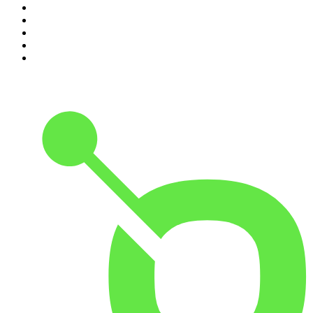
6
.
Alex & Sigges podcast
7
.
Förhörsrummet
8
.
Historiepodden
9
.
Flashback Forever
10
.
Tutto Balutto