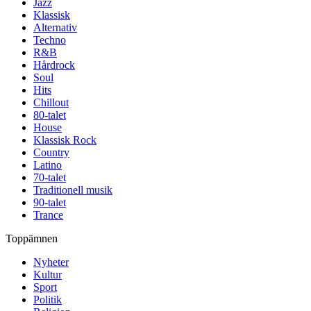
Jazz
Klassisk
Alternativ
Techno
R&B
Hårdrock
Soul
Hits
Chillout
80-talet
House
Klassisk Rock
Country
Latino
70-talet
Traditionell musik
90-talet
Trance
Toppämnen
Nyheter
Kultur
Sport
Politik