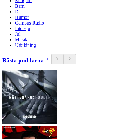
Religion
Barn
DJ
Humor
Campus Radio
Intervju
Jul
Musik
Utbildning
Bästa poddarna