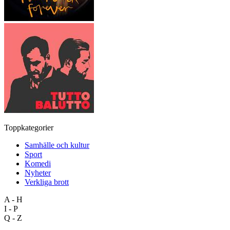
Toppkategorier
Samhälle och kultur
Sport
Komedi
Nyheter
Verkliga brott
A - H
I - P
Q - Z