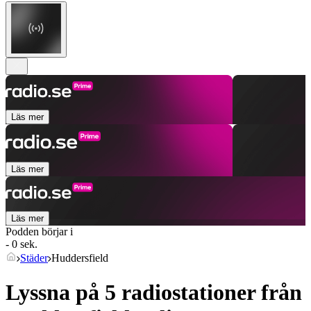
Läs mer
Läs mer
Läs mer
Podden börjar i
- 0 sek.
Städer
Huddersfield
Lyssna på 5 radiostationer från