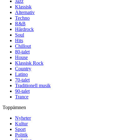
Jazz
Klassisk
Alternativ
Techno
R&B
Hårdrock
Soul
Hits
Chillout
80-talet
House
Klassisk Rock
Country
Latino
70-talet
Traditionell musik
90-talet
Trance
Toppämnen
Nyheter
Kultur
Sport
Politik