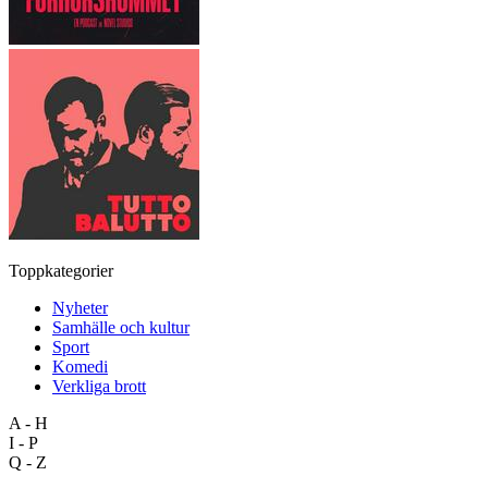
Toppkategorier
Nyheter
Samhälle och kultur
Sport
Komedi
Verkliga brott
A - H
I - P
Q - Z