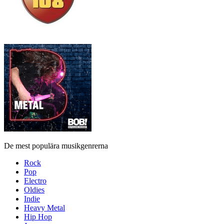
De mest populära musikgenrerna
Rock
Pop
Electro
Oldies
Indie
Heavy Metal
Hip Hop