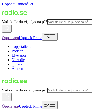
Hoppa till innehållet
Vad skulle du vilja lyssna på?
Öppna app
Upptäck Prime
Toppstationer
Poddar
Live sport
Nära dig
Genrer
Ämnen
Vad skulle du vilja lyssna på?
Öppna app
Upptäck Prime