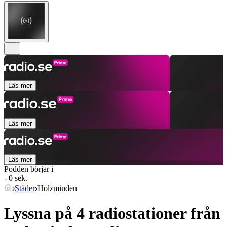
Läs mer
Läs mer
Läs mer
Podden börjar i
- 0 sek.
Städer
Holzminden
Lyssna på 4 radiostationer från