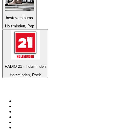
besteveralbums
Holzminden, Pop
RADIO 21 - Holzminden
Holzminden, Rock
Bäst på
radio.se
1
.
RIX FM
2
.
106.7 Rockklassiker
3
.
Bandit Rock Stockholm 106.3
4
.
Radio Heimatmelodie
5
.
Radio Trelleborg 92.8 FM
6
.
MSNBC