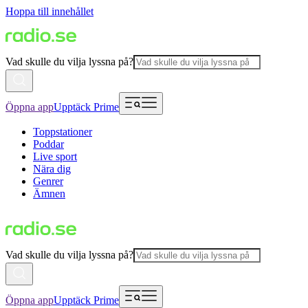
Hoppa till innehållet
Vad skulle du vilja lyssna på?
Öppna app
Upptäck Prime
Toppstationer
Poddar
Live sport
Nära dig
Genrer
Ämnen
Vad skulle du vilja lyssna på?
Öppna app
Upptäck Prime