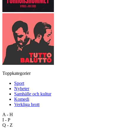
Toppkategorier
Sport
Nyheter
Samhälle och kultur
Komedi
Verkliga brott
A - H
I - P
Q - Z