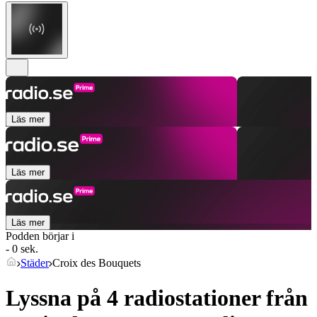
Läs mer
Läs mer
Läs mer
Podden börjar i
- 0 sek.
Städer
Croix des Bouquets
Lyssna på 4 radiostationer från