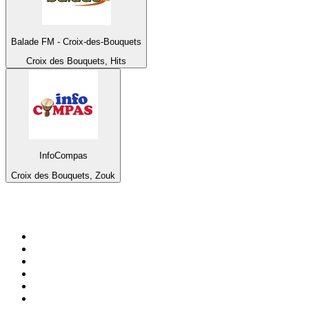
Balade FM - Croix-des-Bouquets
Croix des Bouquets, Hits
InfoCompas
Croix des Bouquets, Zouk
Bäst på
radio.se
1
.
RIX FM
2
.
106.7 Rockklassiker
3
.
Bandit Rock Stockholm 106.3
4
.
Radio Heimatmelodie
5
.
Radio Trelleborg 92.8 FM
6
.
MSNBC