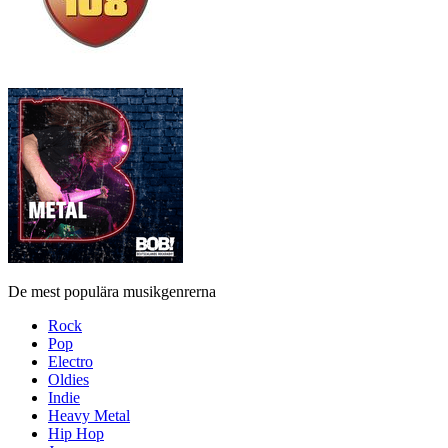
De mest populära musikgenrerna
Rock
Pop
Electro
Oldies
Indie
Heavy Metal
Hip Hop