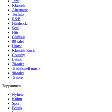
Jazz
Klassisk
Alternativ
Techno
R&B
Hårdrock
Soul
Hits
Chillout
80-talet
House
Klassisk Rock
Country
Latino
70-talet
Traditionell musik
90-talet
Trance
Toppämnen
Nyheter
Kultur
Sport
Politik