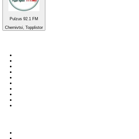
Pulzus 92.1 FM
Chernivtsi, Topplistor
Bäst på
radio.se
1
.
RIX FM
2
.
106.7 Rockklassiker
3
.
Bandit Rock Stockholm 106.3
4
.
Radio Heimatmelodie
5
.
MSNBC
6
.
Radio Trelleborg 92.8 FM
7
.
Lugna Favoriter
8
.
P4 Plus
9
.
Radio 88 Partille
10
.
Mix Megapol
Topp 100 podcasts i
Sverige
1
.
Rättegångspodden
2
.
ursäkta