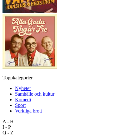
Toppkategorier
Nyheter
Samhälle och kultur
Komedi
Sport
Verkliga brott
A - H
I - P
Q - Z