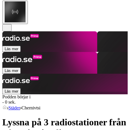
Läs mer
Läs mer
Läs mer
Podden börjar i
- 0 sek.
Städer
Chernivtsi
Lyssna på 3 radiostationer från