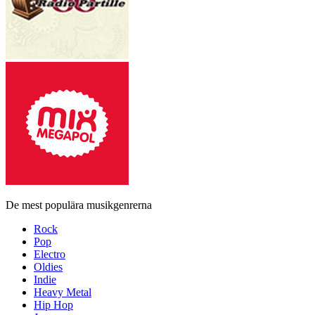
De mest populära musikgenrerna
Rock
Pop
Electro
Oldies
Indie
Heavy Metal
Hip Hop