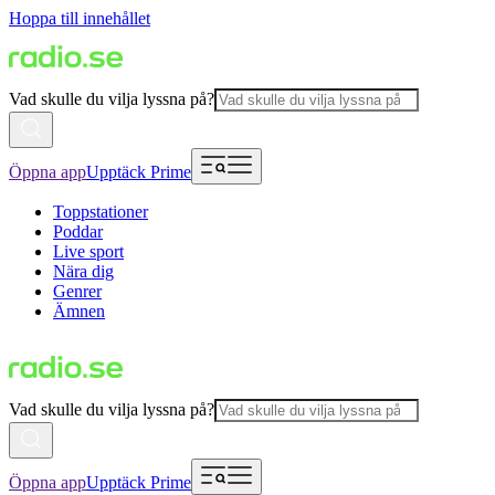
Hoppa till innehållet
Vad skulle du vilja lyssna på?
Öppna app
Upptäck Prime
Toppstationer
Poddar
Live sport
Nära dig
Genrer
Ämnen
Vad skulle du vilja lyssna på?
Öppna app
Upptäck Prime