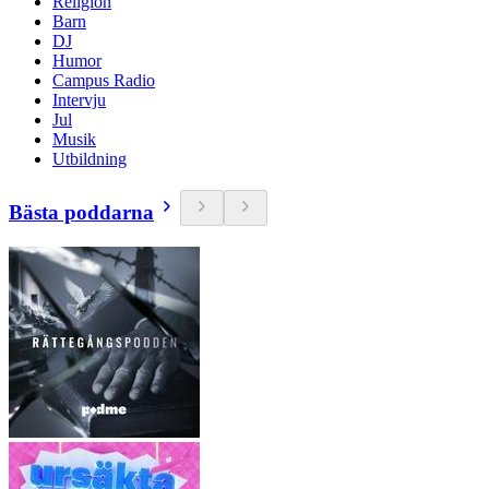
Religion
Barn
DJ
Humor
Campus Radio
Intervju
Jul
Musik
Utbildning
Bästa poddarna