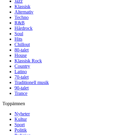
Jazz
Klassisk
Alternativ
Techno
R&B
Hårdrock
Soul
Hits
Chillout
80-talet
House
Klassisk Rock
Country
Latino
70-talet
Traditionell musik
90-talet
Trance
Toppämnen
Nyheter
Kultur
Sport
Politik