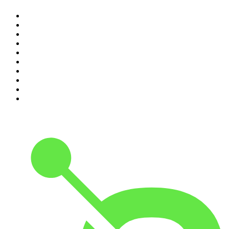
1
.
Rättegångspodden
2
.
ursäkta
3
.
Spöktimmen
4
.
Alex & Sigges podcast
5
.
Historiepodden
6
.
Förhörsrummet
7
.
Flashback Forever
8
.
Svenska brott
9
.
VAFALLS
10
.
Alla goda ting är tre